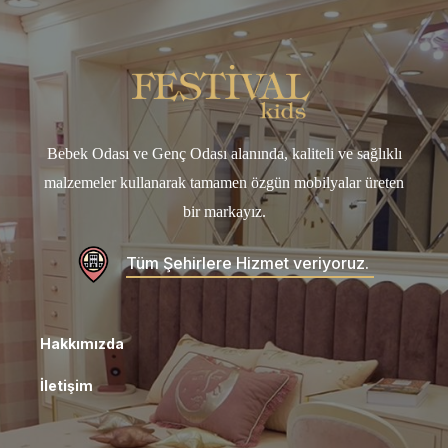
Bebek Odası ve Genç Odası alanında, kaliteli ve sağlıklı
malzemeler kullanarak tamamen özgün mobilyalar üreten
bir markayız.
Tüm Şehirlere Hizmet veriyoruz.
Hakkımızda
İletişim