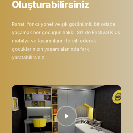
Oluşturabilirsiniz
Rahat, fonksiyonel ve şık görünümlü bir odada
yaşamak her çocuğun hakkı. Siz de Festival Kids
mobilya ve tasarımlarını tercih ederek
çocuklarınızın yaşam alanında fark
yaratabilirsiniz.
Rahat ve Şık
Mobilyalar