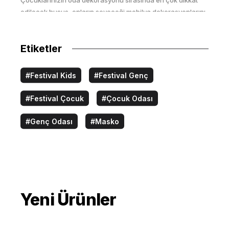
Çocuklarınızın oda dekorasyonu sırasında en çok dikkat
edilecek husus, onların seveceği mobilya dekorasyonlarını
tercih etmektir.
Etiketler
#Festival Kids
#Festival Genç
#Festival Çocuk
#Çocuk Odası
#Genç Odası
#Masko
Çocuk Odası Mobilyalarında Dikkat
Edilmesi Gerekenler
Yeni Ürünler
Çocuk odası dekorasyonlarında en önemli unsur
mobilyalardır.