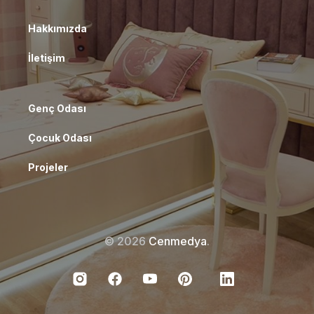
Hakkımızda
İletişim
Genç Odası
Çocuk Odası
Projeler
© 2026
Cenmedya
.