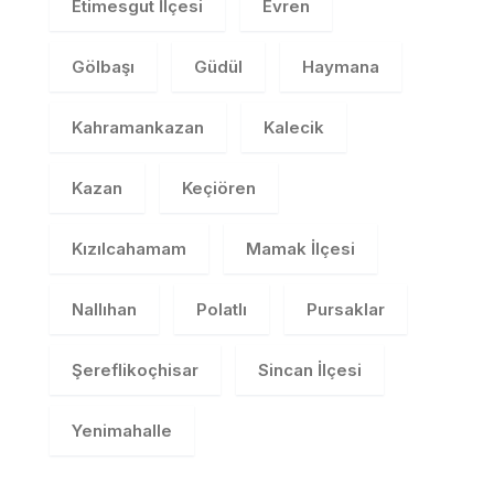
Etimesgut İlçesi
Evren
Gölbaşı
Güdül
Haymana
Kahramankazan
Kalecik
Kazan
Keçiören
Kızılcahamam
Mamak İlçesi
Nallıhan
Polatlı
Pursaklar
Şereflikoçhisar
Sincan İlçesi
Yenimahalle