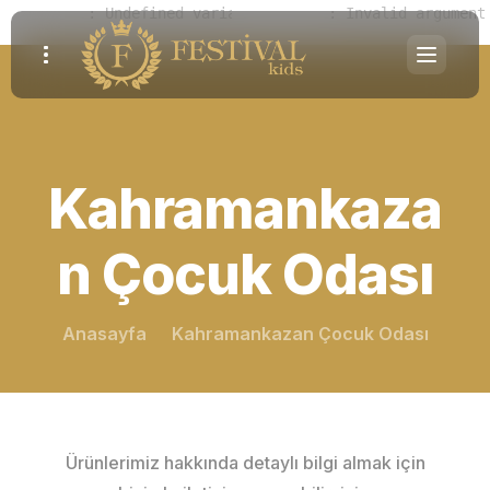
Notice
 (8)
: Undefined variable: parallaxes [
Warning
 (2)
: Invalid argument
APP/View/Ele
Kahramankaza
n Çocuk Odası
Anasayfa
Kahramankazan Çocuk Odası
Ürünlerimiz hakkında detaylı bilgi almak için