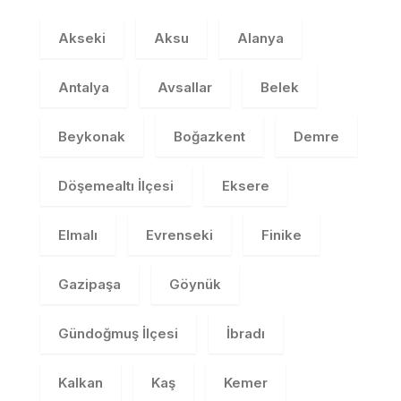
Akseki
Aksu
Alanya
Antalya
Avsallar
Belek
Beykonak
Boğazkent
Demre
Döşemealtı İlçesi
Eksere
Elmalı
Evrenseki
Finike
Gazipaşa
Göynük
Gündoğmuş İlçesi
İbradı
Kalkan
Kaş
Kemer