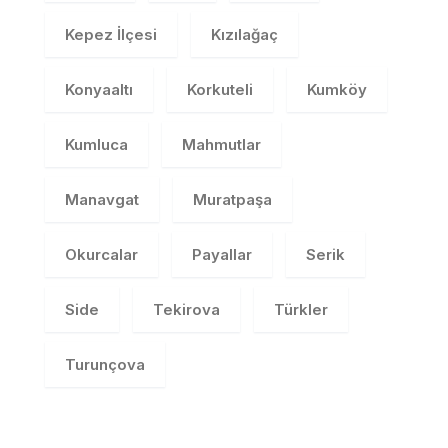
Kepez İlçesi
Kızılağaç
Konyaaltı
Korkuteli
Kumköy
Kumluca
Mahmutlar
Manavgat
Muratpaşa
Okurcalar
Payallar
Serik
Side
Tekirova
Türkler
Turunçova