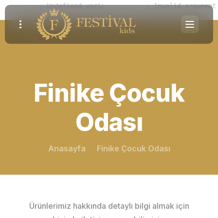
Notice
 (8)
: Undefined variable: parallaxes [
Warning
 (2)
: Invalid argument
APP/View/Ele
Finike Çocuk
Odası
Anasayfa
Finike Çocuk Odası
Ürünlerimiz hakkında detaylı bilgi almak için