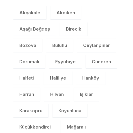
Akçakale
Akdiken
Aşağı Beğdeş
Birecik
Bozova
Bulutlu
Ceylanpınar
Dorumali
Eyyübiye
Güneren
Halfeti
Haliliye
Hanköy
Harran
Hilvan
Işıklar
Karaköprü
Koyunluca
Küçükkendirci
Mağaralı