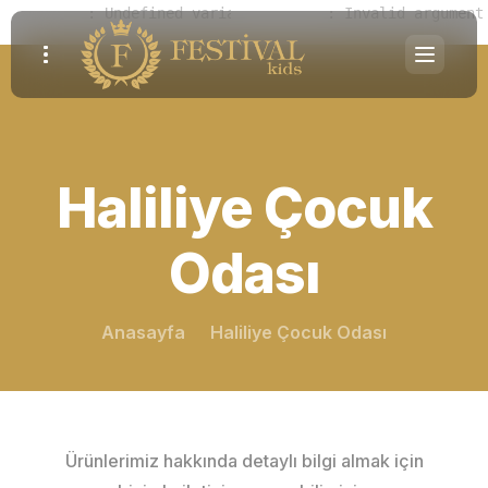
Notice
 (8)
: Undefined variable: parallaxes [
Warning
 (2)
: Invalid argument
APP/View/Ele
Haliliye Çocuk
Odası
Anasayfa
Haliliye Çocuk Odası
Ürünlerimiz hakkında detaylı bilgi almak için