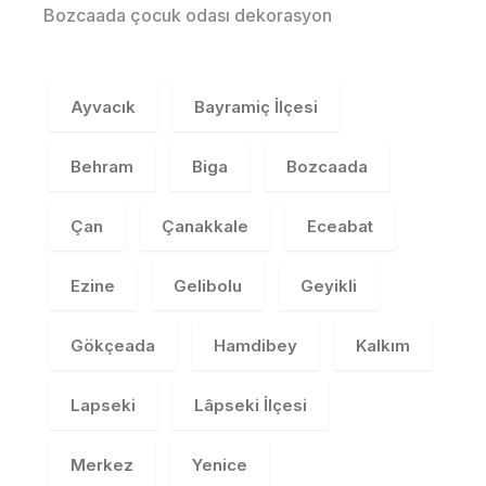
Bozcaada çocuk odası dekorasyon
Ayvacık
Bayramiç İlçesi
Behram
Biga
Bozcaada
Çan
Çanakkale
Eceabat
Ezine
Gelibolu
Geyikli
Gökçeada
Hamdibey
Kalkım
Lapseki
Lâpseki İlçesi
Merkez
Yenice