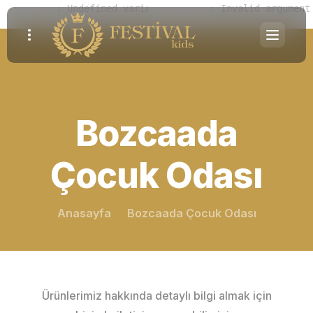
Notice
 (8)
: Undefined variable: parallaxes [
Warning
 (2)
: Invalid argument
APP/View/Ele
Bozcaada
Çocuk Odası
Anasayfa
Bozcaada Çocuk Odası
Ürünlerimiz hakkında detaylı bilgi almak için