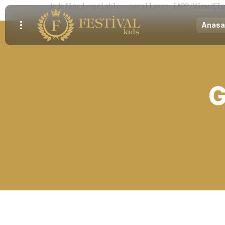
Notice
 (8)
: Undefined variable: parallaxes [
APP/View/Ele
Anasa
G