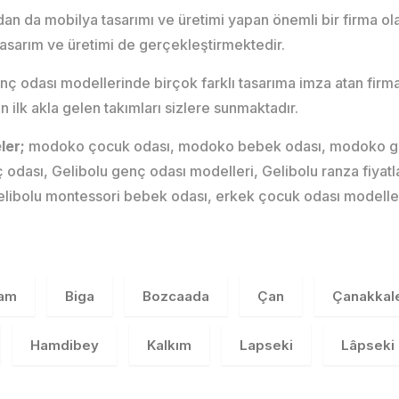
dan da mobilya tasarımı ve üretimi yapan önemli bir firma ol
sarım ve üretimi de gerçekleştirmektedir.
nç odası modellerinde birçok farklı tasarıma imza atan fir
ilk akla gelen takımları sizlere sunmaktadır.
eler;
modoko çocuk odası, modoko bebek odası, modoko genç
odası, Gelibolu genç odası modelleri, Gelibolu ranza fiyatl
, Gelibolu montessori bebek odası, erkek çocuk odası modelle
am
Biga
Bozcaada
Çan
Çanakkal
Hamdibey
Kalkım
Lapseki
Lâpseki 