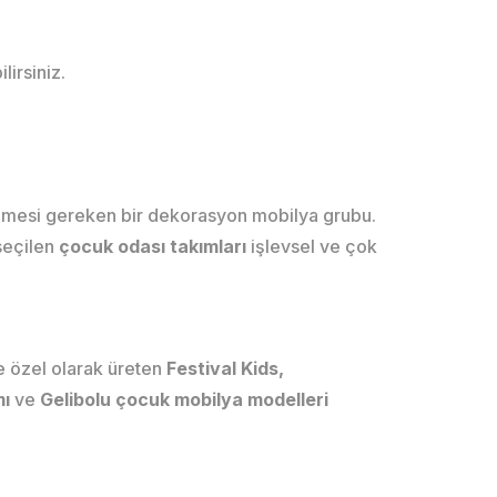
lirsiniz.
ilmesi gereken bir dekorasyon mobilya grubu.
 seçilen
çocuk odası takımları
işlevsel ve çok
ze özel olarak üreten
Festival Kids,
mı
ve
Gelibolu çocuk mobilya modelleri