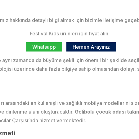
miz hakkında detaylı bilgi almak için bizimle iletişime geçebi
Festival Kids ürünleri için fiyat alın.
Whatsapp
Hemen Arayınız
ve aynı zamanda da büyüme şekli için önemli bir şekilde seç
olojisi üzerinde daha fazla bilgiye sahip olmasından dolayı,
arı
arasındaki en kullanışlı ve sağlıklı mobilya modellerini si
ve dinlenme alanı oluşturacaktır.
Gelibolu çocuk odası takı
cılar Çarşısı’nda hizmet vermektedir.
zmeti